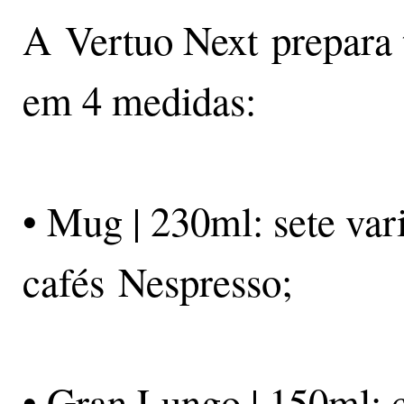
A Vertuo Next prepara t
em 4 medidas:
• Mug | 230ml: sete var
cafés Nespresso;
• Gran Lungo | 150ml: 