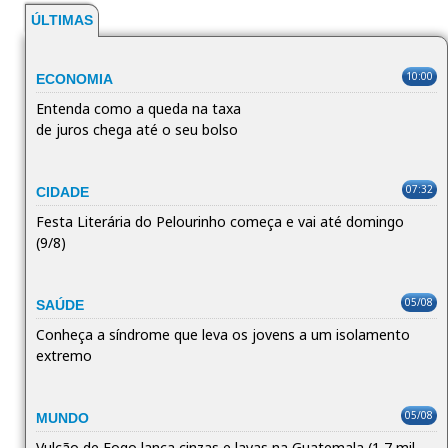
ÚLTIMAS
10:00
ECONOMIA
Entenda como a queda na taxa
de juros chega até o seu bolso
07:32
CIDADE
Festa Literária do Pelourinho começa e vai até domingo
(9/8)
05/08
SAÚDE
Conheça a síndrome que leva os jovens a um isolamento
extremo
05/08
MUNDO
Vulcão de Fogo lança cinzas e lavas na Guatemala (1,7 mil