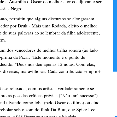
 a Austrália o Oscar de melhor ator coadjuvante ser
ssias Negro.
anto, permitiu que alguns discursos se alongassem,
edor por Druk - Mais uma Rodada, eleito o melhor
o de suas palavras ao se lembrar da filha adolescente,
gem.
 um dos vencedores de melhor trilha sonora (ao lado
a-prima da Pixar. "Este momento é o ponto de
adecido. "Deus nos deu apenas 12 notas. Com elas,
 diversas, maravilhosas. Cada contribuição sempre é
osse relaxada, com os artistas verdadeiramente se
re as pesadas críticas prévias ("Não fará sucesso")
d uivando como loba (pelo Oscar de filme) ou ainda
rebolar sob o som do funk Da Butt, que Spike Lee
ente, o 93º Oscar entrou para a história.