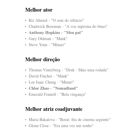
Melhor ator
Riz Ahmed - "O som do silêncio"
Chadwick Boseman - "A voz suprema do blues"
Anthony Hopkins - "Meu pai"
Gary Oldman - "Mank"
Steve Yeun - "Minari"
Melhor direção
Thomas Vinterberg - "Druk - Mais uma rodada"
David Fincher - "Mank"
Lee Isaac Chung - "Minari"
Chloé Zhao - "Nomadland"
Emerald Fennell - "Bela vingança"
Melhor atriz coadjuvante
Maria Bakalova - "Borat: fita de cinema seguinte"
Glenn Close - "Era uma vez um sonho"