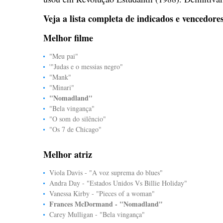
Veja a lista completa de indicados e vencedor
Melhor filme
"Meu pai"
'"Judas e o messias negro"
"Mank"
"Minari"
"Nomadland"
"Bela vingança"
"O som do silêncio"
"Os 7 de Chicago"
Melhor atriz
Viola Davis - "A voz suprema do blues"
Andra Day - "Estados Unidos Vs Billie Holiday"
Vanessa Kirby - "Pieces of a woman"
Frances McDormand - "Nomadland"
Carey Mulligan - "Bela vingança"