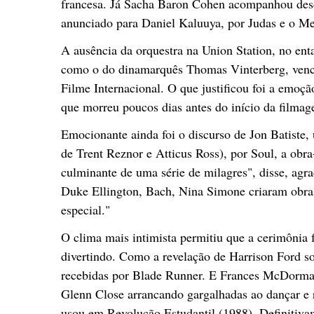
francesa. Já Sacha Baron Cohen acompanhou desde
anunciado para Daniel Kaluuya, por Judas e o Me
A ausência da orquestra na Union Station, no ent
como o do dinamarquês Thomas Vinterberg, venc
Filme Internacional. O que justificou foi a emoçã
que morreu poucos dias antes do início da filma
Emocionante ainda foi o discurso de Jon Batiste,
de Trent Reznor e Atticus Ross), por Soul, a obr
culminante de uma série de milagres", disse, agr
Duke Ellington, Bach, Nina Simone criaram obras
especial."
O clima mais intimista permitiu que a cerimônia f
divertindo. Como a revelação de Harrison Ford sob
recebidas por Blade Runner. E Frances McDorman
Glenn Close arrancando gargalhadas ao dançar e 
usou em Revolução Estudantil (1988). Definitivam