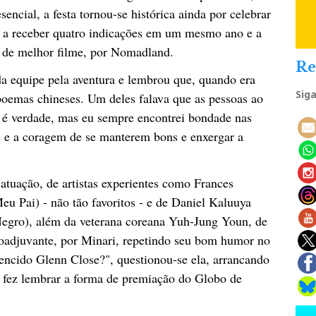
ncial, a festa tornou-se histórica ainda por celebrar
r a receber quatro indicações em um mesmo ano e a
o de melhor filme, por Nomadland.
Re
a equipe pela aventura e lembrou que, quando era
Sig
oemas chineses. Um deles falava que as pessoas ao
o é verdade, mas eu sempre encontrei bondade nas
é e a coragem de se manterem bons e enxergar a
atuação, de artistas experientes como Frances
Pai) - não tão favoritos - e de Daniel Kaluuya
Negro), além da veterana coreana Yuh-Jung Youn, de
coadjuvante, por Minari, repetindo seu bom humor no
encido Glenn Close?", questionou-se ela, arrancando
, fez lembrar a forma de premiação do Globo de