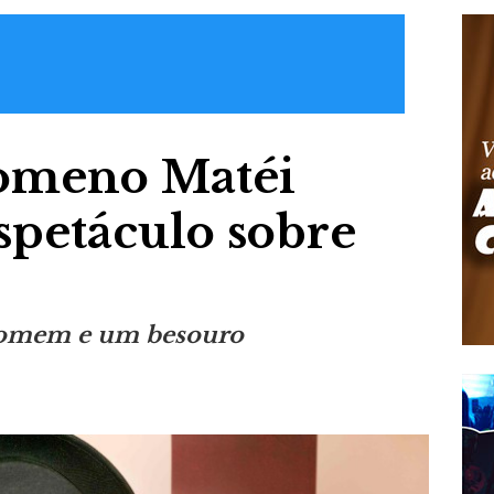
romeno Matéi
espetáculo sobre
 homem e um besouro