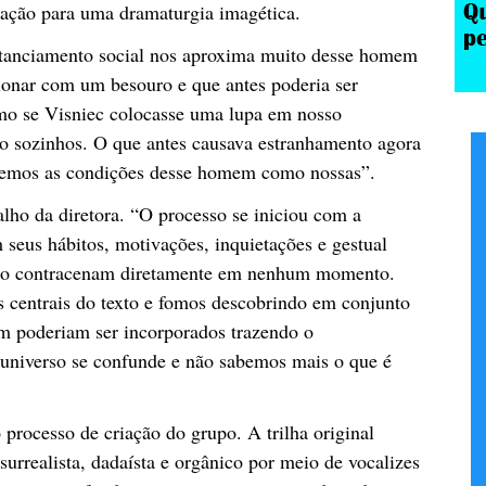
ração para uma dramaturgia imagética.
istanciamento social nos aproxima muito desse homem
cionar com um besouro e que antes poderia ser
omo se Visniec colocasse uma lupa em nosso
do sozinhos. O que antes causava estranhamento agora
hecemos as condições desse homem como nossas”.
balho da diretora. “O processo se iniciou com a
seus hábitos, motivações, inquietações e gestual
não contracenam diretamente em nenhum momento.
s centrais do texto e fomos descobrindo em conjunto
m poderiam ser incorporados trazendo o
universo se confunde e não sabemos mais o que é
ocesso de criação do grupo. A trilha original
rrealista, dadaísta e orgânico por meio de vocalizes