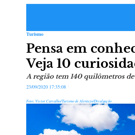
Turismo
Pensa em conhec
Veja 10 curiosida
A região tem 140 quilômetros de 
23/09/2020 17:35:08
Foto: Victor Carvalho/Turismo de Alentejo/Divulgação