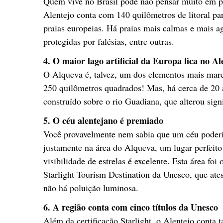
Quem vive no Brasil pode não pensar muito em p
Alentejo conta com 140 quilômetros de litoral par
praias europeias. Há praias mais calmas e mais a
protegidas por falésias, entre outras.
4. O maior lago artificial da Europa fica no Al
O Alqueva é, talvez, um dos elementos mais marc
250 quilômetros quadrados! Mas, há cerca de 20 an
construído sobre o rio Guadiana, que alterou sig
5. O céu alentejano é premiado
Você provavelmente nem sabia que um céu poderi
justamente na área do Alqueva, um lugar perfeito
visibilidade de estrelas é excelente. Esta área foi
Starlight Tourism Destination da Unesco, que ates
não há poluição luminosa.
6. A região conta com cinco títulos da Unesco
Além da certificação Starlight, o Alentejo conta