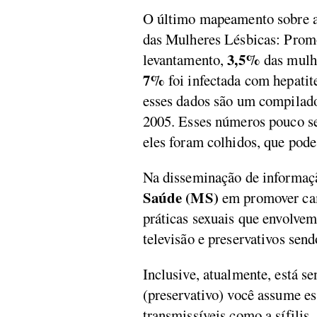
O último mapeamento sobre a s
das Mulheres Lésbicas: Promo
3,5%
levantamento,
das mulhe
7%
foi infectada com hepati
esses dados são um compilado
2005. Esses números pouco se
eles foram colhidos, que pode
Na disseminação de informaçã
Saúde (MS)
em promover cam
práticas sexuais que envolvem
televisão e preservativos sen
Inclusive, atualmente, está s
(preservativo) você assume es
transmissíveis como a sífilis