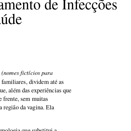
eamento de Infecções
aúde
*
(nomes fictícios para
 familiares, dividem até as
ue, além das experiências que
e frente, sem muitas
 região da vagina. Ela
rmologia que substitui a