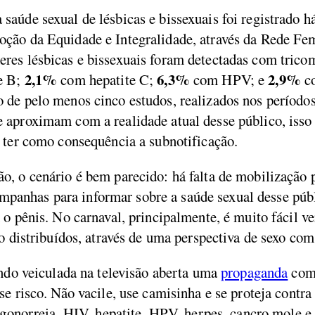
aúde sexual de lésbicas e bissexuais foi registrado 
ção da Equidade e Integralidade, através da Rede Fe
res lésbicas e bissexuais foram detectadas com tric
2,1%
6,3%
2,9%
te B;
com hepatite C;
com HPV; e
co
 de pelo menos cinco estudos, realizados nos períodos
 aproximam com a realidade atual desse público, iss
 ter como consequência a subnotificação.
o, o cenário é bem parecido: há falta de mobilização 
panhas para informar sobre a saúde sexual desse públ
 o pênis. No carnaval, principalmente, é muito fácil v
do distribuídos, através de uma perspectiva de sexo co
endo veiculada na televisão aberta uma
propaganda
com 
se risco. Não vacile, use camisinha e se proteja contr
, gonorreia, HIV, hepatite, HPV, herpes, cancro mole