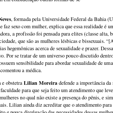
Neves
, formada pela Universidade Federal da Bahia 
e faz sexo com mulher, explica que essa realidade é u
ra, a profissão foi pensada para elites (classe alta, b
sociedade, que são as mulheres lésbicas e bissexuais. “
eias hegemônicas acerca de sexualidade e prazer. Dess
vo. Por se tratar de um universo pouco discutido dent
possuem sensibilidade para abordar sexualidade de um
, comentou a médica.
Lilian Moreira
a e obstetra
defende a importância da 
 faculdade para que seja feito um atendimento que lev
mulheres no qual não existe a presença do pênis, e sim
ais. Lilian ainda diz acreditar que o atendimento para
ito e pouca divulgação das necessidades dessas mulher