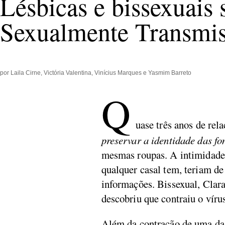
Lésbicas e bissexuais
Sexualmente Transmiss
por Laila Cirne, Victória Valentina, Vinícius Marques e Yasmim Barreto
Q
uase três anos de rel
preservar a identidade das fo
mesmas roupas. A intimidade e
qualquer casal tem, teriam de
informações. Bissexual, Clara
descobriu que contraiu o ví
Além da contração de uma d