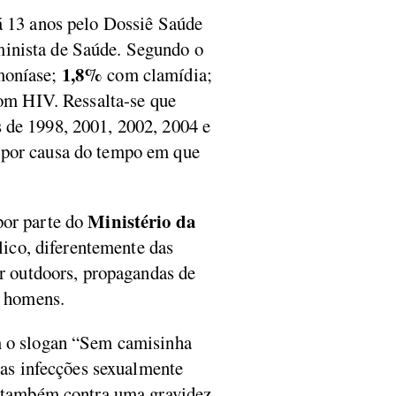
há 13 anos pelo Dossiê Saúde
minista de Saúde. Segundo o
1,8%
omoníase;
com clamídia;
m HIV. Ressalta-se que
 de 1998, 2001, 2002, 2004 e
o por causa do tempo em que
Ministério da
por parte do
ico, diferentemente das
er outdoors, propagandas de
m homens.
o slogan “Sem camisinha
a as infecções sexualmente
 e também contra uma gravidez