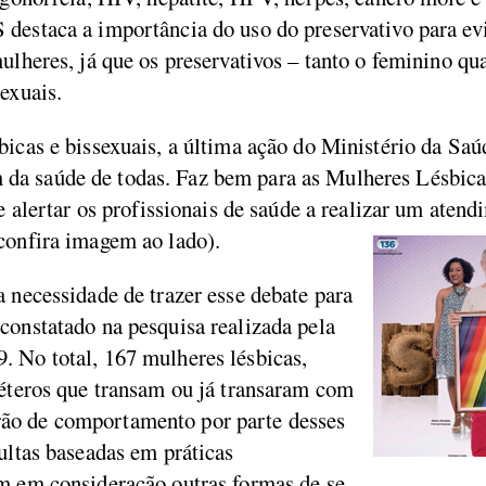
destaca a importância do uso do preservativo para evi
mulheres, já que os preservativos – tanto o feminino q
exuais.
bicas e bissexuais, a última ação do Ministério da Saú
a saúde de todas. Faz bem para as Mulheres Lésbicas
 de alertar os profissionais de saúde a realizar um at
confira imagem ao lado).
a necessidade de trazer esse debate para
constatado na pesquisa realizada pela
. No total, 167 mulheres lésbicas,
héteros que transam ou já transaram com
ão de comportamento por parte desses
sultas baseadas em práticas
am em consideração outras formas de se