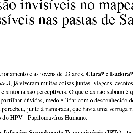
 são invisíveis no map
íveis nas pastas de S
Clara*
Isadora
acionamento e as jovens de 23 anos,
e
ntes)
, já viveram muitas coisas juntas: viagens, eventos
 sintonia são perceptíveis. O que elas não sabiam é q
 partilhar dúvidas, medo e lidar com o desconhecido d
 percebeu, junto à namorada, que havia uma verruga na
rus do HPV - Papilomavírus Humano.
Infecções Sexualmente Transmissíveis (ISTs)
as
- te