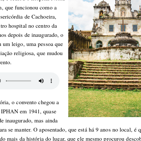
m, que funcionou como a
sericórdia de Cachoeira,
ro hospital no centro da
nos depois de inaugurado, o
u um leigo, uma pessoa que
ciação religiosa, que mudou
vento.
ória, o convento chegou a
o IPHAN em 1941, quase
de inaugurado, mas ainda
ara se manter. O aposentado, que está há 9 anos no local, é
ndo mais da história do lugar, que ele mesmo procurou desco