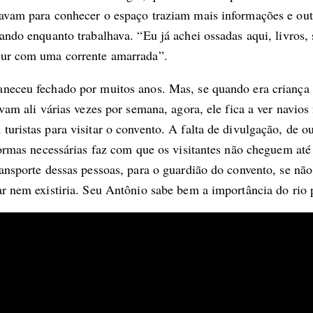
avam para conhecer o espaço traziam mais informações e ou
ando enquanto trabalhava. “Eu já achei ossadas aqui, livros,
ur com uma corrente amarrada”.
neceu fechado por muitos anos. Mas, se quando era criança
avam ali várias vezes por semana, agora, ele fica a ver navios
uristas para visitar o convento. A falta de divulgação, de ou
formas necessárias faz com que os visitantes não cheguem até
ansporte dessas pessoas, para o guardião do convento, se não
r nem existiria. Seu Antônio sabe bem a importância do rio p