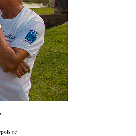
)
pois de