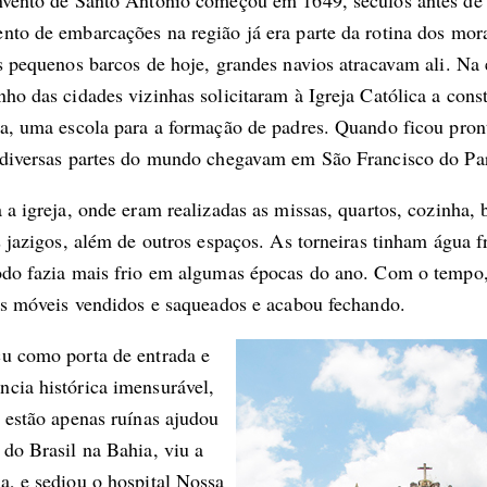
nvento de Santo Antônio começou em 1649, séculos antes de
nto de embarcações na região já era parte da rotina dos mo
s pequenos barcos de hoje, grandes navios atracavam ali. Na 
ho das cidades vizinhas solicitaram à Igreja Católica a con
ja, uma escola para a formação de padres. Quando ficou pron
 diversas partes do mundo chegavam em São Francisco do Pa
 a igreja, onde eram realizadas as missas, quartos, cozinha, 
s jazigos, além de outros espaços. As torneiras tinham água fr
odo fazia mais frio em algumas épocas do ano. Com o tempo,
 os móveis vendidos e saqueados e acabou fechando.
u como porta de entrada e
cia histórica imensurável,
 estão apenas ruínas ajudou
do Brasil na Bahia, viu a
a, e sediou o hospital Nossa