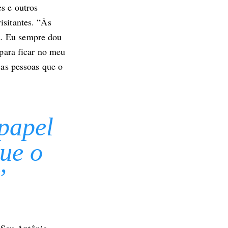
s e outros
isitantes. “Às
a. Eu sempre dou
 para ficar no meu
 as pessoas que o
papel
que o
”