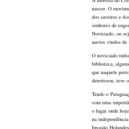
A história do Co
nascer. O movime
dos saveiros e do
senhores de engen
Noviciado, ou se
navios vindos de
O noviciado tinha
biblioteca, algun
que naquele perí
deteriorou, teve
Tendo o Paraguaç
com uma importân
o lugar onde hoje
na independência 
Invasão Holandes