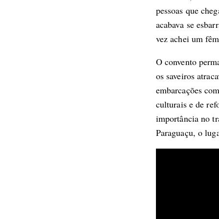
pessoas que cheg
acabava se esbarr
vez achei um fêm
O convento perma
os saveiros atrac
embarcações com t
culturais e de re
importância no tr
Paraguaçu, o luga