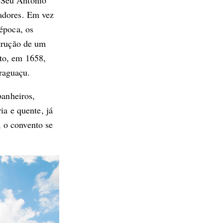
 Seu Antônio
radores. Em vez
época, os
strução de um
to, em 1658,
raguaçu.
banheiros,
ia e quente, já
 o convento se