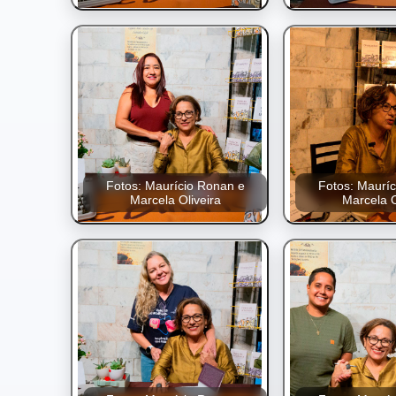
Fotos: Maurício Ronan e
Fotos: Maurí
Marcela Oliveira
Marcela O