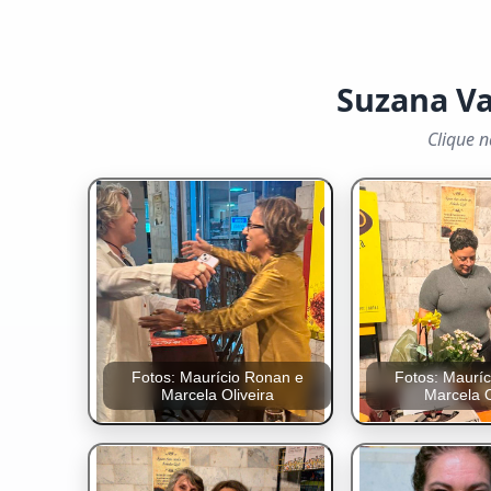
Suzana Va
Clique n
Fotos: Maurício Ronan e
Fotos: Maurí
Marcela Oliveira
Marcela O