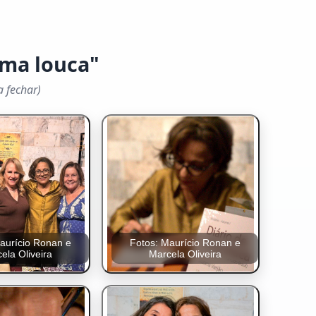
uma louca"
a fechar)
aurício Ronan e
Fotos: Maurício Ronan e
ela Oliveira
Marcela Oliveira