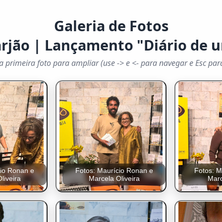
Galeria de Fotos
rjão | Lançamento "Diário de 
a primeira foto para ampliar (use -> e <- para navegar e Esc par
cio Ronan e
Fotos: Maurício Ronan e
Fotos: M
liveira
Marcela Oliveira
Marc