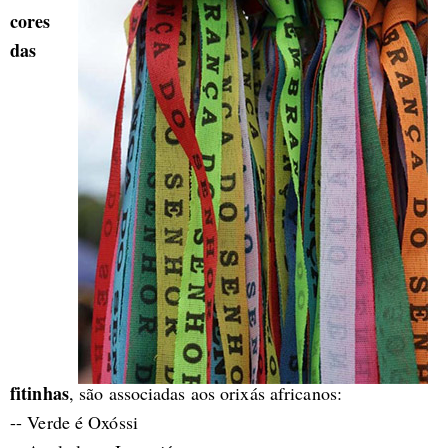
cores
das
fitinhas
, são associadas aos orixás africanos:
-- Verde é Oxóssi